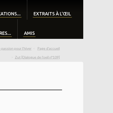
ATIONS...
EXTRAITS À L’ŒIL
ES...
AMIS
passion pour l'hiver
Page d'accueil
Zut [Dialogue de l'oeil n°109]