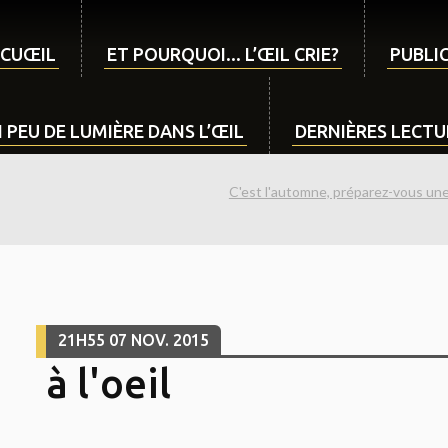
CUŒIL
ET POURQUOI... L’ŒIL CRIE?
PUBLIC
 PEU DE LUMIÈRE DANS L’ŒIL
DERNIÈRES LECTUR
C'est l'automne, préparez-vous une 
21H55
07
NOV. 2015
à l'oeil