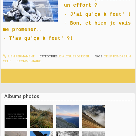
un effort ?
- J'ai qu'ça à fout' !
- Bon, et bien je vais
me promener..
- T'as qu'ça à fout' ?!
LIEN PERMANENT
CATÉGORIES :
DIALOGUES DE L'OEIL
TAGS :
OEUF
,
PONDRE UN
OEUF
0
COMMENTAIRE
Albums photos