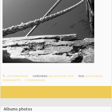
LIEN PERMANENT
CATÉGORIES :
DIALOGUES DE L'OEIL
TAGS :
AAA
,
POISSON
,
ANDOUILLETTE
0
COMMENTAIRE
Albums photos