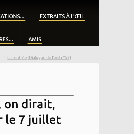
ATIONS...
EXTRAITS À L’ŒIL
ES...
AMIS
La rentrée [Dialogue de l'oeil n°59]
 on dirait,
 le 7 juillet