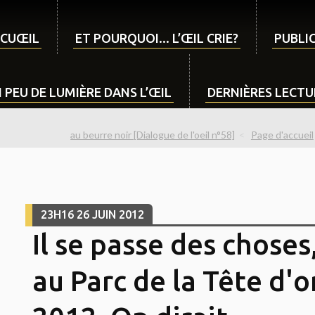
CUŒIL
ET POURQUOI... L’ŒIL CRIE?
PUBLIC
 PEU DE LUMIÈRE DANS L’ŒIL
DERNIÈRES LECTUR
au beurre noir [Dialogue de l'oeil n°58]
Page d'accueil
23H16
26
JUIN 2012
Il se passe des choses,
au Parc de la Tête d'or