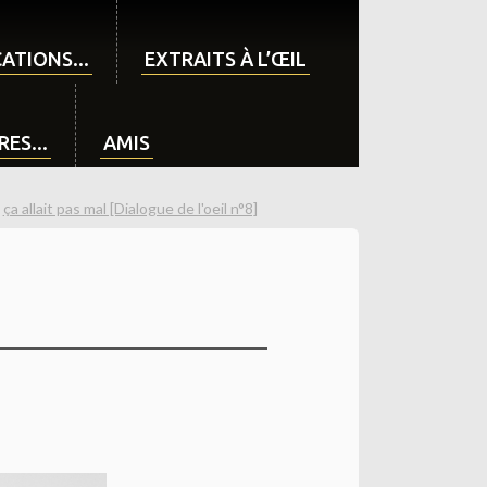
ATIONS...
EXTRAITS À L’ŒIL
ES...
AMIS
ça allait pas mal [Dialogue de l'oeil n°8]