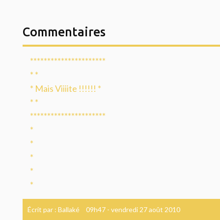
Commentaires
**********************
* *
* Mais Viiiite !!!!!! *
* *
**********************
*
*
*
*
*
Écrit par :
Ballaké
09h47
-
vendredi 27
août 2010