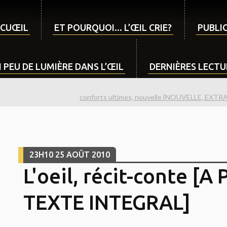
CUŒIL
ET POURQUOI... L’ŒIL CRIE?
PUBLIC
 PEU DE LUMIÈRE DANS L’ŒIL
DERNIÈRES LECTUR
conforts ultimes, nouvelle [NOUVELLE, EXTR
23H10
25
AOÛT 2010
L'oeil, récit-conte [
TEXTE INTEGRAL]