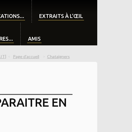
ATIONS...
EXTRAITS À L’ŒIL
ES...
AMIS
AIT]
Page d'accueil
Chataigners
A PARAITRE EN