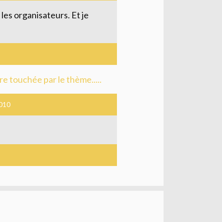
les organisateurs. Et je
e touchée par le thème.....
010