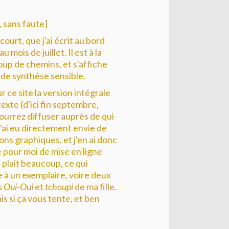
 sans faute]
 court, que j'ai écrit au bord
u mois de juillet. Il est à la
up de chemins, et s'affiche
de synthèse sensible.
 ce site la version intégrale
texte (d'ici fin septembre,
ourrez diffuser auprès de qui
 j'ai eu directement envie de
ons graphiques, et j'en ai donc
e pour moi de mise en ligne
e plait beaucoup, ce qui
 à un exemplaire, voire deux
s
Oui-Oui
et
tchoupi
de ma fille.
is si ça vous tente, et ben