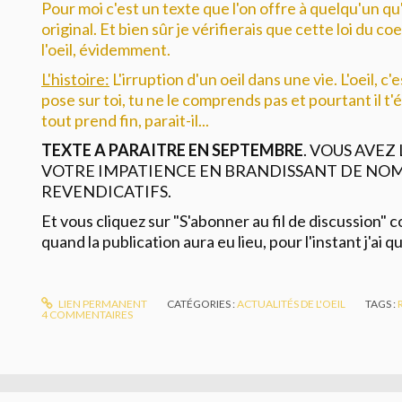
Pour moi c'est un texte que l'on offre à quelqu'un qu
original. Et bien sûr je vérifierais que cette loi du co
l'oeil, évidemment.
L'histoire:
L'irruption d'un oeil dans une vie. L'oeil, c
pose sur toi, tu ne le comprends pas et pourtant il t'ém
tout prend fin, parait-il...
TEXTE A PARAITRE EN SEPTEMBRE
. VOUS AVEZ
VOTRE IMPATIENCE EN BRANDISSANT DE NO
REVENDICATIFS.
Et vous cliquez sur "S'abonner au fil de discussion"
quand la publication aura eu lieu, pour l'instant j'ai q
LIEN PERMANENT
CATÉGORIES :
ACTUALITÉS DE L'OEIL
TAGS :
4
COMMENTAIRES