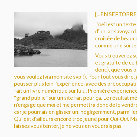
[...EN SEPTOBRE,
L'oeil est un texte
d'un lac savoyard a
croisée de beauco
comme une sorte 
Vous trouverez sur
et gratuite de ce 
donc), que vous p
vous voulez (via mon site svp !). Pour tout vous dire,
pousser plus loin l'expérience, avec des préoccupati
fait un livre numérique sur lulu. Première expérienc
"grand public" sur un site fait pour ça. Le résultat m
n'engage que moi et me permettra donc de le vendre
car je pourrais en glisser un, négligemment, parmi le
Qui est d'ailleurs encore trop jeune pour
Oui-Oui
. Ma
laissez vous tenter, je ne vous en voudrais pas.