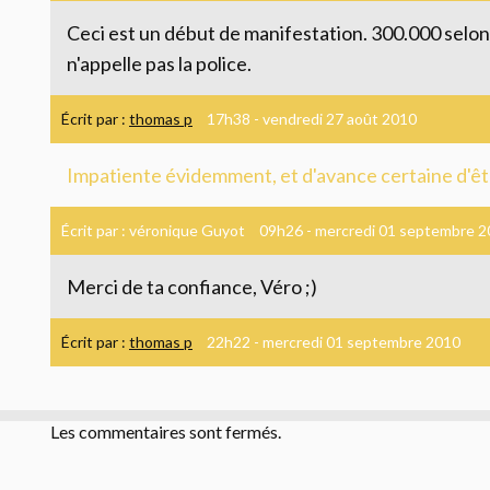
Ceci est un début de manifestation. 300.000 selon 
n'appelle pas la police.
Écrit par :
thomas p
17h38
-
vendredi 27
août 2010
Impatiente évidemment, et d'avance certaine d'êtr
Écrit par :
véronique Guyot
09h26
-
mercredi 01
septembre 2
Merci de ta confiance, Véro ;)
Écrit par :
thomas p
22h22
-
mercredi 01
septembre 2010
Les commentaires sont fermés.