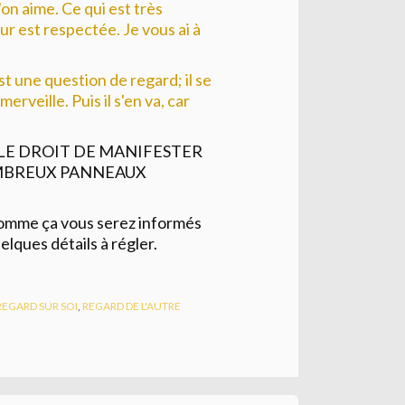
'on aime. Ce qui est très
eur est respectée. Je vous ai à
'est une question de regard; il se
erveille. Puis il s'en va, car
 LE DROIT DE MANIFESTER
MBREUX PANNEAUX
 comme ça vous serez informés
uelques détails à régler.
REGARD SUR SOI
,
REGARD DE L'AUTRE