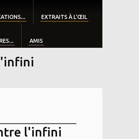
ATIONS...
EXTRAITS À L’ŒIL
ES...
AMIS
'infini
tre l'infini