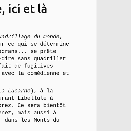
ici et là
uadrillage du monde
,
ur ce qui se détermine
écrans... se prête
-dire sans quadriller
fait de fugitives
 avec la comédienne et
La Lucarne
), à la
urant Libellule à
orez. Ce sera bientôt
nez, mais aussi à
, dans les Monts du