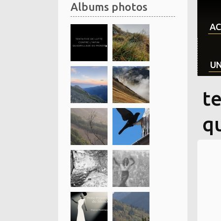
Albums photos
AC
UN
te
q